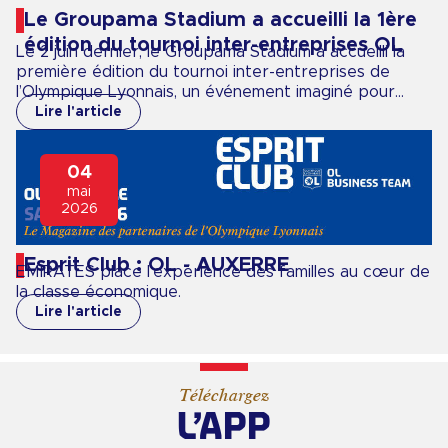
Le Groupama Stadium a accueilli la 1ère
édition du tournoi inter-entreprises OL
Le 2 juin dernier, le Groupama Stadium a accueilli la
première édition du tournoi inter-entreprises de
l’Olympique Lyonnais, un événement imaginé pour
réunir les entreprises autour d’une expérience à la
Lire l'article
fois sportive, fédératrice et conviviale.
04
mai
2026
Esprit Club : OL - AUXERRE
EMIRATES place l'expérience des familles au cœur de
la classe économique.
Lire l'article
Téléchargez
L’APP