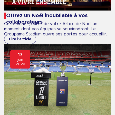
Offrez un Noël inoubliable à vos
collaborateurs
Cette année, faites de votre Arbre de Noël un
moment dont vos équipes se souviendront. Le
Groupama Stadium ouvre ses portes pour accueillir
vos salariés et leurs familles dans un cadre
Lire l'article
spectaculaire, le temps d'une soirée de fêtes pensée
pour petits et grands.
17
juin
2026