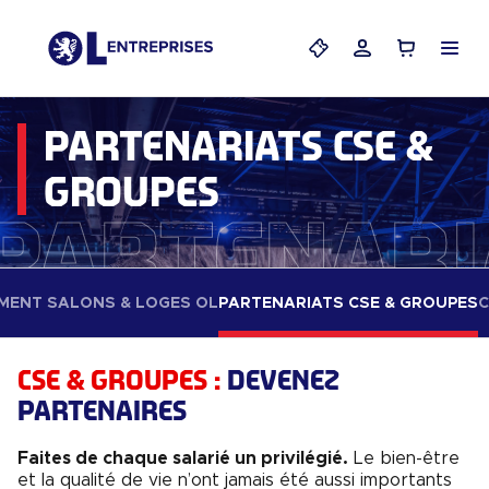
Menu
Mes billets
Mon compte
Panier
PARTENARIATS CSE &
GROUPES
Partenari
ENT SALONS & LOGES OL
PARTENARIATS CSE & GROUPES
C
CSE & GROUPES :
DEVENEZ
PARTENAIRES
Faites de chaque salarié un privilégié.
Le bien-être
et la qualité de vie n’ont jamais été aussi importants