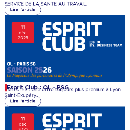
SERVICE DE LA SANTE AU TRAVAIL.
Lire l'article
11
déc.
2025
Esprit Club : OL - PSG
EMIRATES : Une offre toujours plus premium à Lyon
Saint-Exupéry
Lire l'article
11
déc.
2025