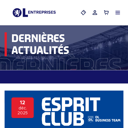
Menu
Mes billets
Mon compte
Panier
DERNIÈRES
ACTUALITÉS
Dernières 
12
déc.
2025