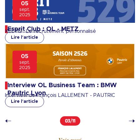
05
sept.
2025
Esprit Club : OL - METZ
KELTIS : Le recrutement personnalisé
Lire l'article
05
sept.
2025
Interview OL Business Team : BMW
Pautric Lyon
Interview de François LALLEMENT - PAUTRIC
Lire l'article
03/11
Voir aussi