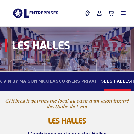
Menu
Mes billets
Mon compte
Panier
LES HALLES
LES HALLES
À VIN BY MAISON NICOLAS
CORNERS PRIVATIFS
LES HALLES
H
Célébrez le patrimoine local au cœur d'un salon inspiré
des Halles de Lyon
LES HALLES